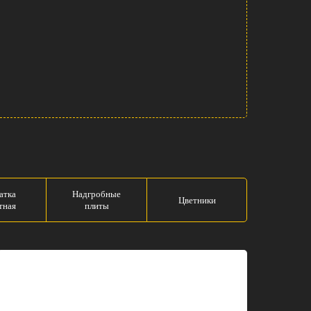
атка
Надгробные
Цветники
тная
плиты