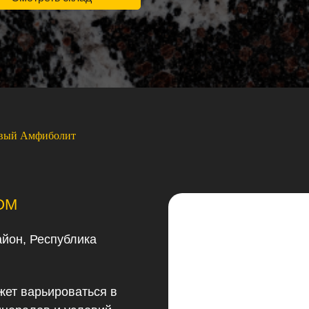
овый Амфиболит
ОМ
айон, Республика
ет варьироваться в