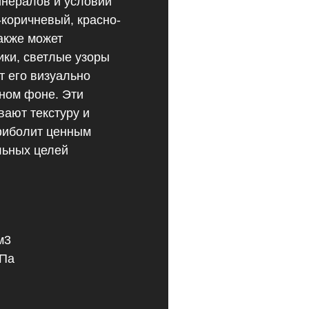
инералов и условий
коричневый, красно-
акже может
ики, светлые узоры
т его визуально
ном фоне. Эти
вают текстуру и
фиболит ценным
льных целей
м3
МПа