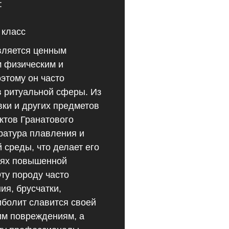
:
 класс
вляется ценным
 физическим и
этому он часто
в ритуальной сферы. Из
вки и других предметов
ктов Гранатового
ратура плавления и
 среды, что делает его
иях повышенной
ту породу часто
я, брусчатки,
болит славится своей
им повреждениям, а