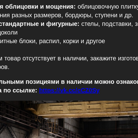
я облицовки и мощения:
облицовочную плитку
ия разных размеров, бордюры, ступени и др.
стандартные и фигурные:
стелы, подставки, 
цоколи
итные блоки, распил, корки и другое
 товар отсутствует в наличии, закажите изгото
ов.
альными позициями в наличии можно ознако
а по ссылке:
https://vk.cc/cCZ0Sy