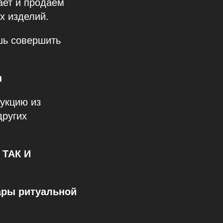
ает и продаём
х изделий.
ишь совершить
ы
укцию из
других
, ТАК И
ары ритуальной