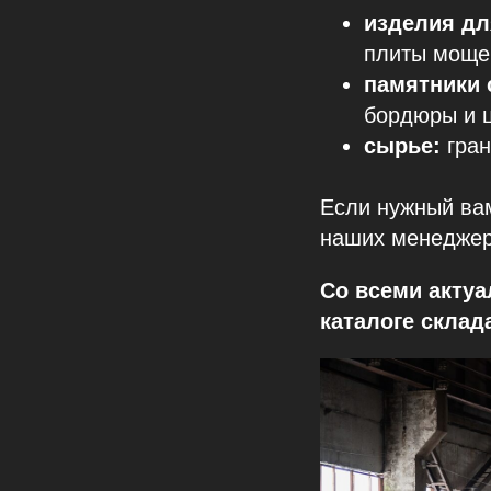
изделия дл
плиты мощен
памятники 
бордюры и 
сырье:
гран
Если нужный вам
наших менеджер
Со всеми акту
каталоге склад