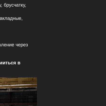
, брусчатку,
закладные,
вление через
миться в