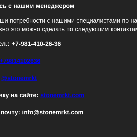
есь с нашим менеджером
аши потребности с нашими специалистами по н
вно это можно сделать по следующим контакта
л.: +7-981-410-26-36
+79814102636
:
@stonemrkt
вку на сайте:
stonemrkt.com
почту: info@stonemrkt.com