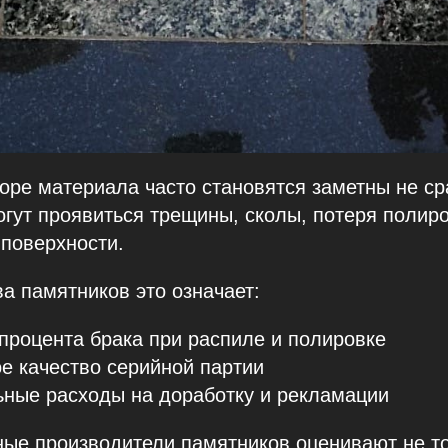
ре материала часто становятся заметны не сра
огут проявиться трещины, сколы, потеря полир
поверхности.
а памятников это означает:
процента брака при распиле и полировке
е качество серийной партии
ные расходы на доработку и рекламации
ые производители памятников оценивают не т