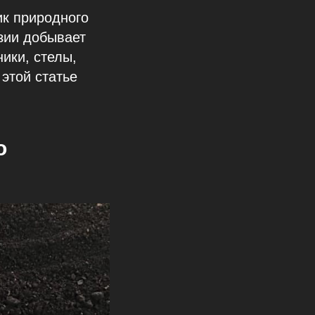
ик природного
зии добывает
ики, стелы,
 этой статье
о