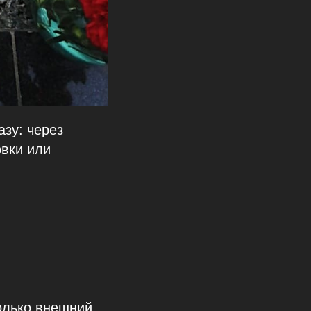
зу: через
овки или
олько внешний