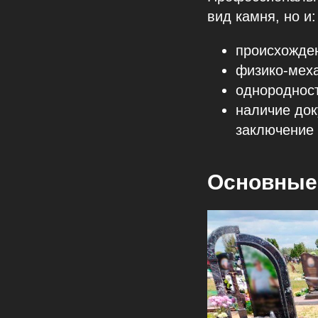
вид камня, но и:
происхожде
физико-меха
однородност
наличие док
заключение
Основные 