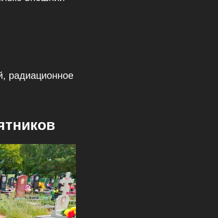
й, радиационное
ятников