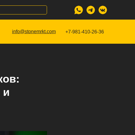
info@stonemrkt.com
+7-981-410-26-36
ков:
 и